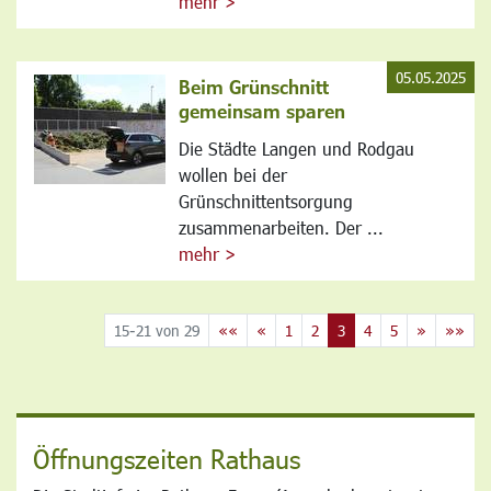
mehr >
05.05.2025
Beim Grünschnitt
gemeinsam sparen
Die Städte Langen und Rodgau
wollen bei der
Grünschnittentsorgung
zusammenarbeiten. Der ...
mehr >
15-21 von 29
««
«
1
2
3
4
5
»
»»
Öffnungszeiten Rathaus