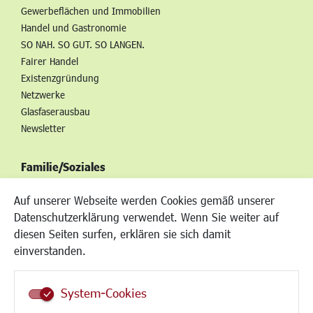
Gewerbeflächen und Immobilien
Handel und Gastronomie
SO NAH. SO GUT. SO LANGEN.
Fairer Handel
Existenzgründung
Netzwerke
Glasfaserausbau
Newsletter
Familie/Soziales
Kinderbetreuung
Auf unserer Webseite werden Cookies gemäß unserer
Kinder und Jugend
Datenschutzerklärung verwendet. Wenn Sie weiter auf
Institutionen für Familien
diesen Seiten surfen, erklären sie sich damit
Frauen
einverstanden.
Senioren/Haltestelle
Inklusion
System-Cookies
Schule
Migration und Zusammenleben