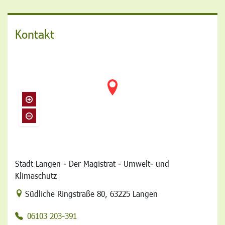
Kontakt
Stadt Langen - Der Magistrat - Umwelt- und
Klimaschutz
Link zur Google-Maps Navigation
Südliche Ringstraße 80
,
63225 Langen
06103 203-391