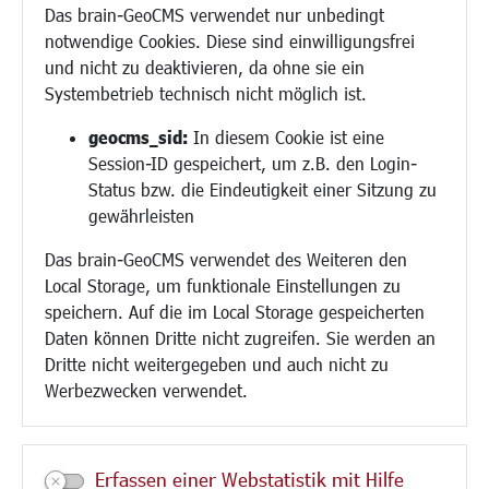
Das brain-GeoCMS verwendet nur unbedingt
Demokratie leben
notwendige Cookies. Diese sind einwilligungsfrei
Ukrainehilfe
und nicht zu deaktivieren, da ohne sie ein
Hilfe für Geflüchtete
Systembetrieb technisch nicht möglich ist.
Religion
geocms_sid:
In diesem Cookie ist eine
Session-ID gespeichert, um z.B. den Login-
Bauen/Umwelt/Mobilität
Status bzw. die Eindeutigkeit einer Sitzung zu
Bebauungsplanung
gewährleisten
Umwelt/Klima/Abfall
Das brain-GeoCMS verwendet des Weiteren den
Verkehr/Mobilität
Local Storage, um funktionale Einstellungen zu
Glasfaserausbau
speichern. Auf die im Local Storage gespeicherten
Aktuelle Baustellen
Daten können Dritte nicht zugreifen. Sie werden an
Paddelteich
Dritte nicht weitergegeben und auch nicht zu
CINDY S
Werbezwecken verwendet.
Kultur/Freizeit/Tourismus
Veranstaltungen
Erfassen einer Webstatistik mit Hilfe