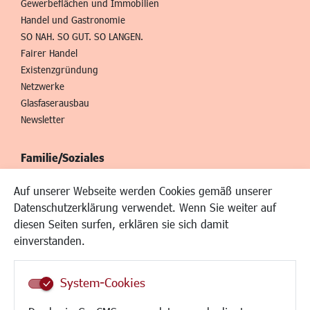
Gewerbeflächen und Immobilien
Handel und Gastronomie
SO NAH. SO GUT. SO LANGEN.
Fairer Handel
Existenzgründung
Netzwerke
Glasfaserausbau
Newsletter
Familie/Soziales
Kinderbetreuung
Auf unserer Webseite werden Cookies gemäß unserer
Kinder und Jugend
Datenschutzerklärung verwendet. Wenn Sie weiter auf
Institutionen für Familien
diesen Seiten surfen, erklären sie sich damit
Frauen
einverstanden.
Senioren/Haltestelle
Inklusion
System-Cookies
Schule
Migration und Zusammenleben