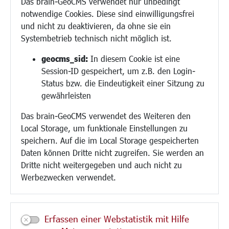
Das brain-GeoCMS verwendet nur unbedingt
Demokratie leben
notwendige Cookies. Diese sind einwilligungsfrei
Ukrainehilfe
und nicht zu deaktivieren, da ohne sie ein
Hilfe für Geflüchtete
Systembetrieb technisch nicht möglich ist.
Religion
geocms_sid:
In diesem Cookie ist eine
Session-ID gespeichert, um z.B. den Login-
Bauen/Umwelt/Mobilität
Status bzw. die Eindeutigkeit einer Sitzung zu
Bebauungsplanung
gewährleisten
Umwelt/Klima/Abfall
Das brain-GeoCMS verwendet des Weiteren den
Verkehr/Mobilität
Local Storage, um funktionale Einstellungen zu
Glasfaserausbau
speichern. Auf die im Local Storage gespeicherten
Aktuelle Baustellen
Daten können Dritte nicht zugreifen. Sie werden an
Paddelteich
Dritte nicht weitergegeben und auch nicht zu
CINDY S
Werbezwecken verwendet.
Kultur/Freizeit/Tourismus
Veranstaltungen
Erfassen einer Webstatistik mit Hilfe
Neue Stadthalle Langen