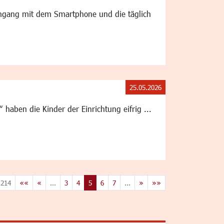
 Umgang mit dem Smartphone und die täglich
25.05.2026
haben die Kinder der Einrichtung eifrig ...
 214
««
«
...
3
4
5
6
7
...
»
»»