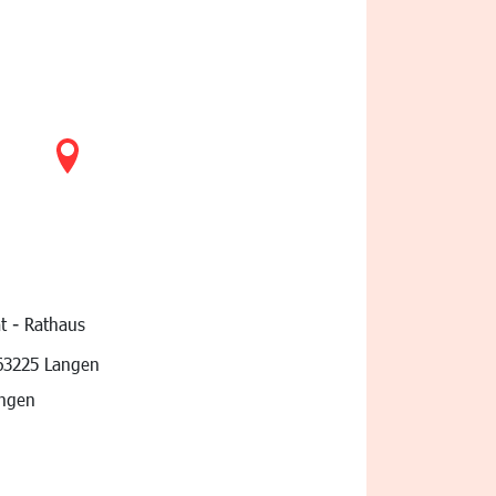
t - Rathaus
vigation
63225 Langen
angen