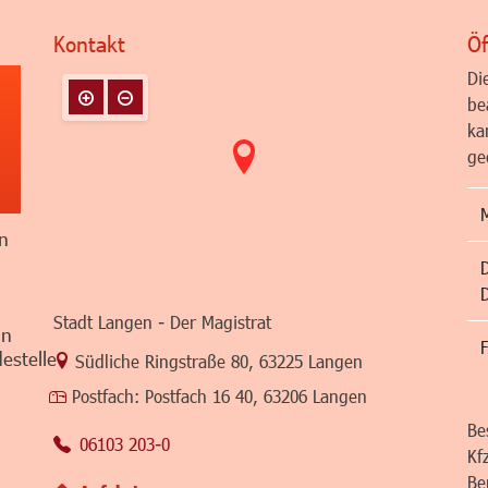
Kontakt
Öf
Di
be
ka
ge
n
Stadt Langen - Der Magistrat
in
F
estelle
Link zur Google-Maps Navigation
Südliche Ringstraße 80
,
63225 Langen
Postfach:
Postfach 16 40, 63206 Langen
Be
06103 203-0
Kf
Be