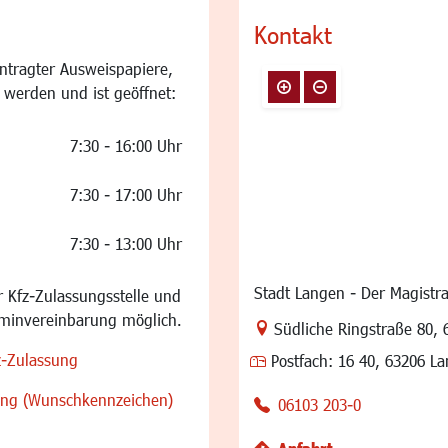
Kontakt
ntragter Ausweispapiere,
 werden und ist geöffnet:
7:30 - 16:00 Uhr
7:30 - 17:00 Uhr
7:30 - 13:00 Uhr
Stadt Langen - Der Magistra
 Kfz-Zulassungsstelle und
rminvereinbarung möglich.
Link zur Google-Maps Na
Südliche Ringstraße 80
,
z-Zulassung
Postfach:
16 40, 63206 L
sung (Wunschkennzeichen)
06103 203-0