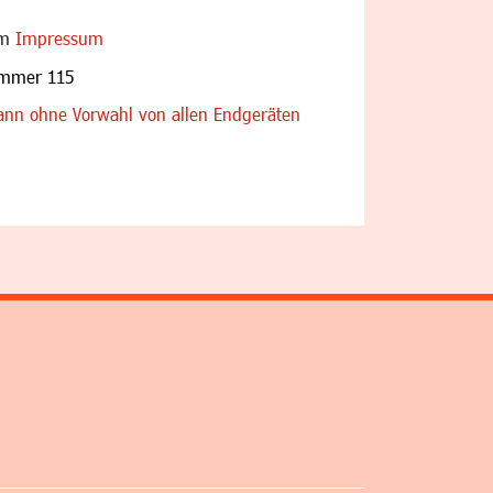
im
Impressum
ummer 115
nn ohne Vorwahl von allen Endgeräten
altfläche