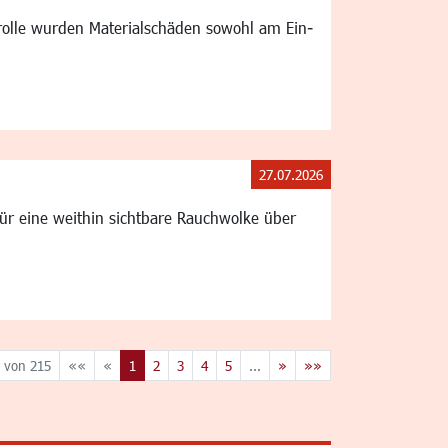
ntrolle wurden Materialschäden sowohl am Ein-
27.07.2026
r eine weithin sichtbare Rauchwolke über
 von 215
««
«
1
2
3
4
5
...
»
»»