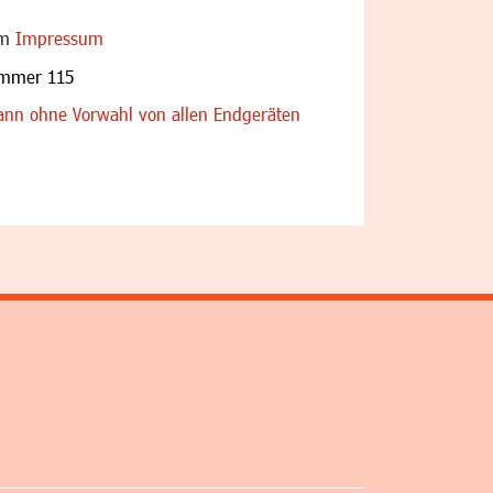
im
Impressum
ummer 115
nn ohne Vorwahl von allen Endgeräten
altfläche