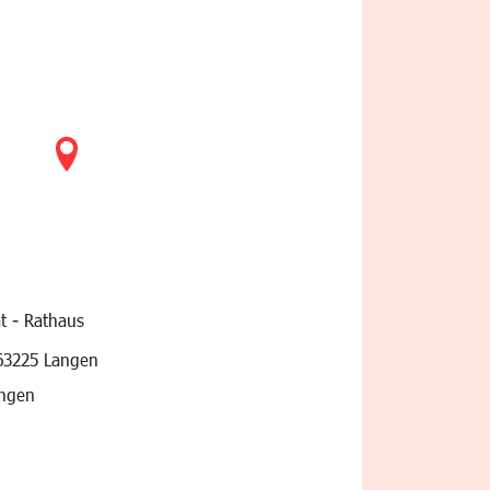
t - Rathaus
vigation
63225 Langen
angen