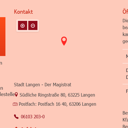
Kontakt
Öf
Di
be
ka
ge
n
Stadt Langen - Der Magistrat
in
F
estelle
Link zur Google-Maps Navigation
Südliche Ringstraße 80
,
63225 Langen
Postfach:
Postfach 16 40, 63206 Langen
Be
06103 203-0
Kf
Be