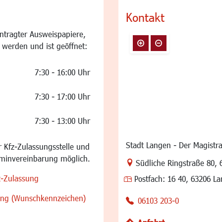
Kontakt
ntragter Ausweispapiere,
 werden und ist geöffnet:
7:30 - 16:00 Uhr
7:30 - 17:00 Uhr
7:30 - 13:00 Uhr
Stadt Langen - Der Magistra
 Kfz-Zulassungsstelle und
rminvereinbarung möglich.
Link zur Google-Maps Na
Südliche Ringstraße 80
,
z-Zulassung
Postfach:
16 40, 63206 L
sung (Wunschkennzeichen)
06103 203-0