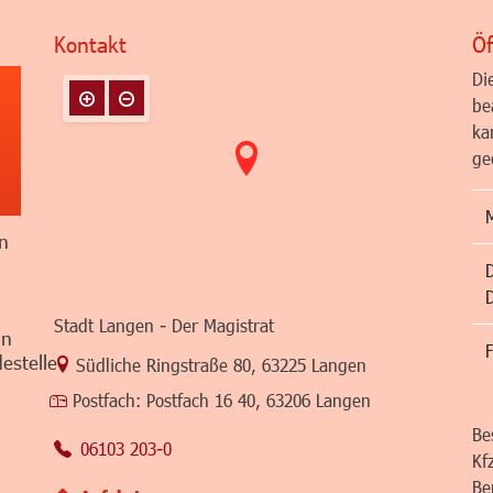
Kontakt
Öf
Di
be
ka
ge
n
Stadt Langen - Der Magistrat
in
F
estelle
Link zur Google-Maps Navigation
Südliche Ringstraße 80
,
63225 Langen
Postfach:
Postfach 16 40, 63206 Langen
Be
06103 203-0
Kf
Be