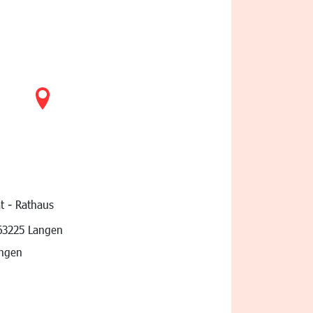
t - Rathaus
vigation
63225 Langen
angen