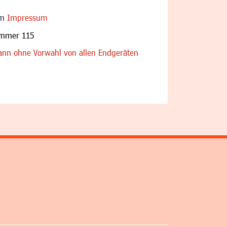
im
Impressum
ummer 115
nn ohne Vorwahl von allen Endgeräten
altfläche