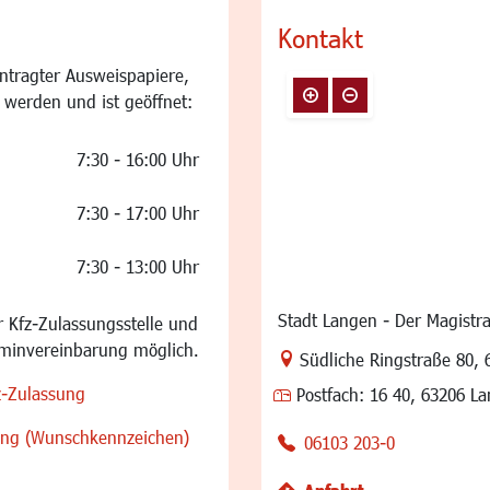
Kontakt
ntragter Ausweispapiere,
 werden und ist geöffnet:
7:30 - 16:00 Uhr
7:30 - 17:00 Uhr
7:30 - 13:00 Uhr
Stadt Langen - Der Magistra
 Kfz-Zulassungsstelle und
rminvereinbarung möglich.
Link zur Google-Maps Na
Südliche Ringstraße 80
,
z-Zulassung
Postfach:
16 40, 63206 L
sung (Wunschkennzeichen)
06103 203-0