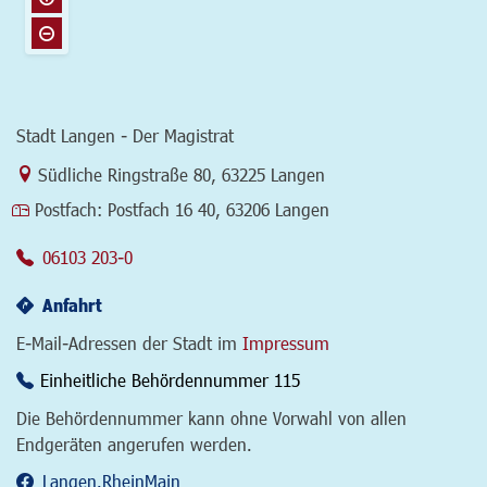
Stadt Langen - Der Magistrat
Link zur Google-Maps Navigation
Südliche Ringstraße 80
,
63225 Langen
Postfach:
Postfach 16 40, 63206 Langen
06103 203-0
Anfahrt
E-Mail-Adressen der Stadt im
Impressum
Einheitliche Behördennummer 115
Die Behördennummer kann ohne Vorwahl von allen
Endgeräten angerufen werden.
Langen.RheinMain