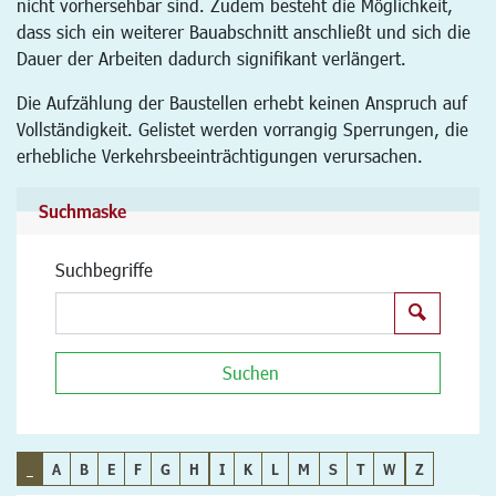
nicht vorhersehbar sind. Zudem besteht die Möglichkeit,
dass sich ein weiterer Bauabschnitt anschließt und sich die
Dauer der Arbeiten dadurch signifikant verlängert.
Die Aufzählung der Baustellen erhebt keinen Anspruch auf
Vollständigkeit. Gelistet werden vorrangig Sperrungen, die
erhebliche Verkehrsbeeinträchtigungen verursachen.
Suchmaske
Suchbegriffe
Suchen
Suchen
_
A
B
E
F
G
H
I
K
L
M
S
T
W
Z