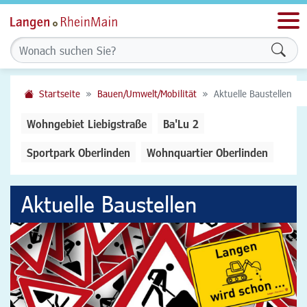
Men
Form
Startseite
Bauen/Umwelt/Mobilität
Aktuelle Baustellen
Wohngebiet Liebigstraße
Ba'Lu 2
Sportpark Oberlinden
Wohnquartier Oberlinden
Aktuelle Baustellen