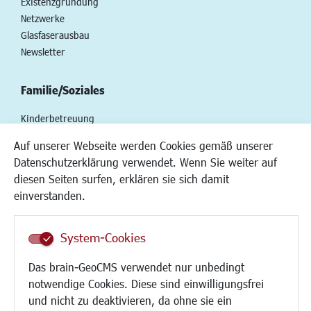
Existenzgründung
Netzwerke
Glasfaserausbau
Newsletter
Familie/Soziales
Kinderbetreuung
Kinder und Jugend
Auf unserer Webseite werden Cookies gemäß unserer
Institutionen für Familien
Datenschutzerklärung verwendet. Wenn Sie weiter auf
Frauen
diesen Seiten surfen, erklären sie sich damit
Senioren/Haltestelle
einverstanden.
Inklusion
Schule
Migration und Zusammenleben
System-Cookies
Demokratie leben
Das brain-GeoCMS verwendet nur unbedingt
Ukrainehilfe
notwendige Cookies. Diese sind einwilligungsfrei
Hilfe für Geflüchtete
und nicht zu deaktivieren, da ohne sie ein
Religion