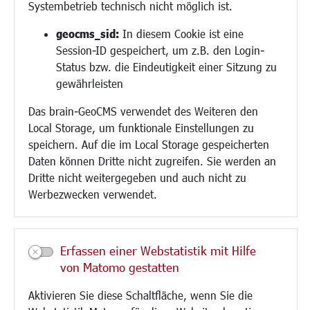
Systembetrieb technisch nicht möglich ist.
Bauen/Umwelt/Mobilität
geocms_sid:
In diesem Cookie ist eine
Session-ID gespeichert, um z.B. den Login-
Bebauungsplanung
Status bzw. die Eindeutigkeit einer Sitzung zu
Umwelt/Klima/Abfall
gewährleisten
Verkehr/Mobilität
Glasfaserausbau
Das brain-GeoCMS verwendet des Weiteren den
Aktuelle Baustellen
Local Storage, um funktionale Einstellungen zu
Paddelteich
speichern. Auf die im Local Storage gespeicherten
CINDY S
Daten können Dritte nicht zugreifen. Sie werden an
Dritte nicht weitergegeben und auch nicht zu
Werbezwecken verwendet.
Kultur/Freizeit/Tourismus
Veranstaltungen
Neue Stadthalle Langen
Erfassen einer Webstatistik mit Hilfe
Stadtporträt
von Matomo gestatten
Bäder
Musikschule
Aktivieren Sie diese Schaltfläche, wenn Sie die
Volkshochschule