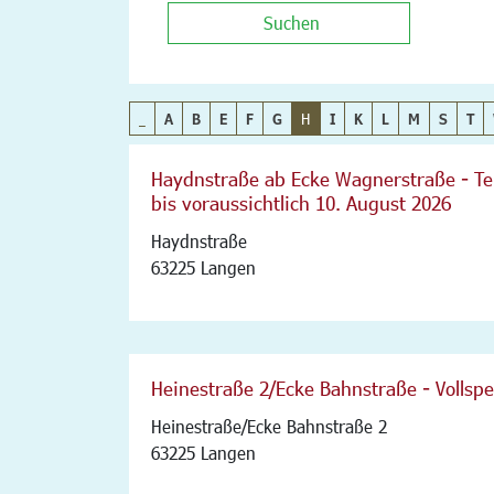
Suchen
_
A
B
E
F
G
H
I
K
L
M
S
T
Haydnstraße ab Ecke Wagnerstraße - Tei
bis voraussichtlich 10. August 2026
Haydnstraße
63225 Langen
Heinestraße 2/Ecke Bahnstraße - Vollsp
Heinestraße/Ecke Bahnstraße 2
63225 Langen