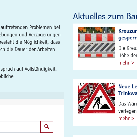
Aktuelles zum Ba
 auftretenden Problemen bei
Kreuzun
ebungen und Verzögerungen
gesperr
steht die Möglichkeit, dass
Die Kreu
ich die Dauer der Arbeiten
Höhe der
mehr >
spruch auf Vollständigkeit.
ebliche
Neue L
Trinkw
Das Wärm
verlegen
mehr >
Suchen