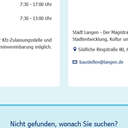
7:30 - 17:00 Uhr
7:30 - 13:00 Uhr
Stadt Langen - Der Magistra
Stadtentwicklung, Kultur u
 Kfz-Zulassungsstelle und
rminvereinbarung möglich.
Link zur Google-Maps Na
Südliche Ringstraße 80
,
baustellen@langen.de
Nicht gefunden, wonach Sie suchen?