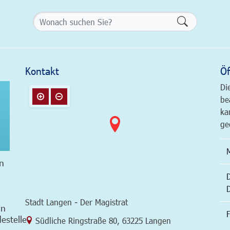
Formularsch
Kontakt
Öf
Di
be
ka
ge
n
Stadt Langen - Der Magistrat
in
F
estelle
Link zur Google-Maps Navigation
Südliche Ringstraße 80
,
63225 Langen