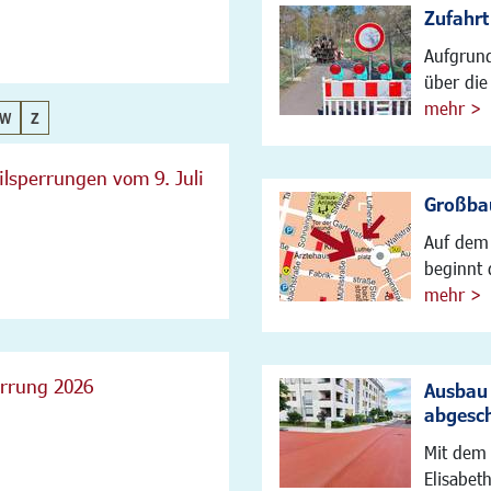
Zufahrt
Aufgrund
über die 
mehr >
W
Z
lsperrungen vom 9. Juli
Großbau
Auf dem 
beginnt 
mehr >
errung 2026
Ausbau 
abgesc
Mit dem 
Elisabet