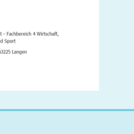
t - Fachbereich 4 Wirtschaft,
nd Sport
vigation
63225 Langen