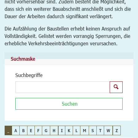
nicht vorhersehbar sind. Zudem besteht die Möglichkeit,
dass sich ein weiterer Bauabschnitt anschließt und sich die
Dauer der Arbeiten dadurch signifikant verlängert.
Die Aufzählung der Baustellen erhebt keinen Anspruch auf
Vollständigkeit. Gelistet werden vorrangig Sperrungen, die
erhebliche Verkehrsbeeinträchtigungen verursachen.
Suchmaske
Suchbegriffe
Suchen
Suchen
_
A
B
E
F
G
H
I
K
L
M
S
T
W
Z