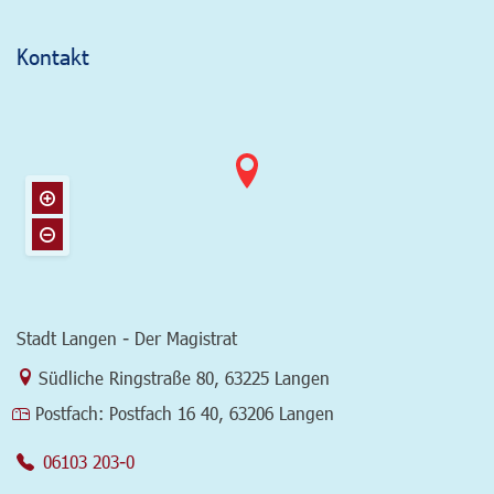
Kontakt
Stadt Langen - Der Magistrat
Link zur Google-Maps Navigation
Südliche Ringstraße 80
,
63225 Langen
Postfach:
Postfach 16 40, 63206 Langen
06103 203-0