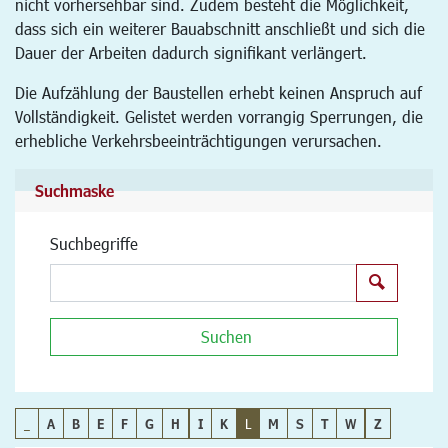
nicht vorhersehbar sind. Zudem besteht die Möglichkeit,
dass sich ein weiterer Bauabschnitt anschließt und sich die
Dauer der Arbeiten dadurch signifikant verlängert.
Die Aufzählung der Baustellen erhebt keinen Anspruch auf
Vollständigkeit. Gelistet werden vorrangig Sperrungen, die
erhebliche Verkehrsbeeinträchtigungen verursachen.
Suchmaske
Suchbegriffe
Suchen
Suchen
_
A
B
E
F
G
H
I
K
L
M
S
T
W
Z