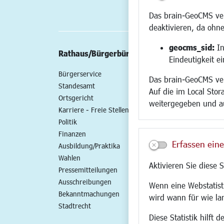
Das brain-GeoCMS ver
deaktivieren, da ohne
geocms_sid:
In
Rathaus/Bürgerbüro
Wirtschaft/St
Eindeutigkeit e
Bürgerservice
Standort
Das brain-GeoCMS ver
Standesamt
Wirtschaftszent
Auf die im Local Stor
Ortsgericht
Stadtentwicklun
weitergegeben und a
Karriere - Freie Stellen
Gewerbeflächen 
Politik
Handel und Gast
Finanzen
SO NAH. SO GUT.
Erfassen eine
Ausbildung/Praktika
Fairer Handel
Wahlen
Existenzgründun
Aktivieren Sie diese 
Pressemitteilungen
Netzwerke
Ausschreibungen
Glasfaserausbau
Wenn eine Webstatisti
Bekanntmachungen
Newsletter
wird wann für wie la
Stadtrecht
Diese Statistik hilft