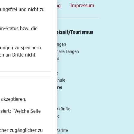
map
Datenschutzerklärung
Impressum
ungsfrei und nicht zu
in-Status bzw. die
/Mobilität
Kultur/Freizeit/Tourismus
ng
Veranstaltungen
lungen zu speichern.
all
Neue Stadthalle Langen
n an Dritte nicht
t
Stadtporträt
Bäder
en
Musikschule
Volkshochschule
Stadtbücherei
Stadtarchiv
 akzeptieren.
Museen
Hotels/Unterkünfte
siert: "Welche Seite
Gastronomie
Kunstszene
ucher zugänglicher zu
Feste und Märkte