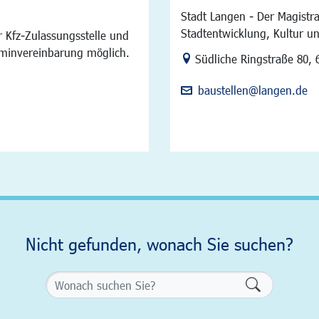
Stadt Langen - Der Magistra
Stadtentwicklung, Kultur u
 Kfz-Zulassungsstelle und
rminvereinbarung möglich.
Link zur Google-Maps Na
Südliche Ringstraße 80
,
baustellen@langen.de
Nicht gefunden, wonach Sie suchen?
Formularsch