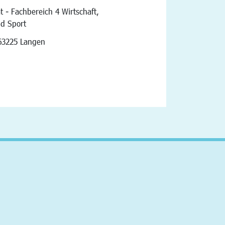
t - Fachbereich 4 Wirtschaft,
nd Sport
vigation
63225 Langen
altfläche