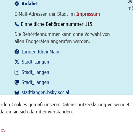
Be
Anfahrt
mö
E-Mail-Adressen der Stadt im
Impressum
Einheitliche Behördennummer 115
Die Behördennummer kann ohne Vorwahl von
allen Endgeräten angerufen werden.
Langen.RheinMain
Stadt_Langen
Stadt_Langen
Stadt_Langen
stadtlangen.bsky.social
RSS-Feed
erden Cookies gemäß unserer Datenschutzerklärung verwendet. 
klären sie sich damit einverstanden.
ies