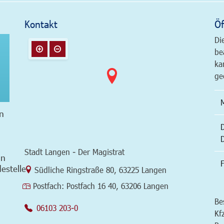
Kontakt
Öf
Di
be
ka
ge
n
Stadt Langen - Der Magistrat
in
F
estelle
Link zur Google-Maps Navigation
Südliche Ringstraße 80
,
63225 Langen
Postfach:
Postfach 16 40, 63206 Langen
Be
06103 203-0
Kf