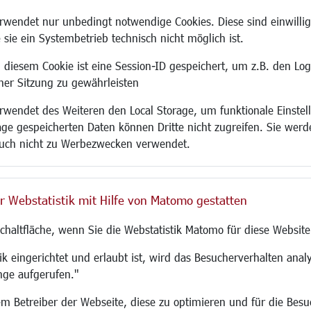
Site
wendet nur unbedingt notwendige Cookies. Diese sind einwillig
 sie ein Systembetrieb technisch nicht möglich ist.
 diesem Cookie ist eine Session-ID gespeichert, um z.B. den Log
adtentwicklung
Familie/Soziales
Bauen/Umwelt
iner Sitzung zu gewährleisten
Kinderbetreuung
Bebauungsplanu
wendet des Weiteren den Local Storage, um funktionale Einstel
rum
Kinder und Jugend
Umwelt/Klima/Abf
age gespeicherten Daten können Dritte nicht zugreifen. Sie werde
g
Institutionen für Familien
Verkehr/Mobilitä
uch nicht zu Werbezwecken verwendet.
und Immobilien
Frauen
Glasfaserausbau
ronomie
Senioren/Haltestelle
Aktuelle Baustell
 SO LANGEN.
Inklusion
Paddelteich
r Webstatistik mit Hilfe von Matomo gestatten
Schule
CINDY S
g
Migration und Zusammenleben
Schaltfläche, wenn Sie die Webstatistik Matomo für diese Website
Demokratie leben
Ukrainehilfe
k eingerichtet und erlaubt ist, wird das Besucherverhalten analy
Hilfe für Geflüchtete
nge aufgerufen."
Religion
 dem Betreiber der Webseite, diese zu optimieren und für die Bes