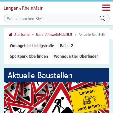
Men
Form
Startseite
Bauen/Umwelt/Mobilität
Aktuelle Baustellen
Wohngebiet Liebigstraße
Ba'Lu 2
Sportpark Oberlinden
Wohnquartier Oberlinden
Aktuelle Baustellen