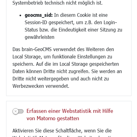
Systembetrieb technisch nicht möglich ist.
Bauen/Umwelt/Mobilität
geocms_sid:
In diesem Cookie ist eine
Session-ID gespeichert, um z.B. den Login-
Bebauungsplanung
Status bzw. die Eindeutigkeit einer Sitzung zu
Umwelt/Klima/Abfall
gewährleisten
Verkehr/Mobilität
Glasfaserausbau
Das brain-GeoCMS verwendet des Weiteren den
Aktuelle Baustellen
Local Storage, um funktionale Einstellungen zu
Paddelteich
speichern. Auf die im Local Storage gespeicherten
CINDY S
Daten können Dritte nicht zugreifen. Sie werden an
Dritte nicht weitergegeben und auch nicht zu
Werbezwecken verwendet.
Kultur/Freizeit/Tourismus
Veranstaltungen
Neue Stadthalle Langen
Erfassen einer Webstatistik mit Hilfe
Stadtporträt
von Matomo gestatten
Bäder
Musikschule
Aktivieren Sie diese Schaltfläche, wenn Sie die
Volkshochschule