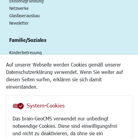
Existenzgründung
Netzwerke
Glasfaserausbau
Newsletter
Familie/Soziales
Kinderbetreuung
Kinder und Jugend
Auf unserer Webseite werden Cookies gemäß unserer
Institutionen für Familien
Datenschutzerklärung verwendet. Wenn Sie weiter auf
Frauen
diesen Seiten surfen, erklären sie sich damit
Senioren/Haltestelle
einverstanden.
Inklusion
Schule
Migration und Zusammenleben
System-Cookies
Demokratie leben
Das brain-GeoCMS verwendet nur unbedingt
Ukrainehilfe
notwendige Cookies. Diese sind einwilligungsfrei
Hilfe für Geflüchtete
und nicht zu deaktivieren, da ohne sie ein
Religion