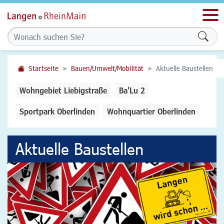
Men
Form
Startseite
Bauen/Umwelt/Mobilität
Aktuelle Baustellen
Wohngebiet Liebigstraße
Ba'Lu 2
Sportpark Oberlinden
Wohnquartier Oberlinden
Aktuelle Baustellen