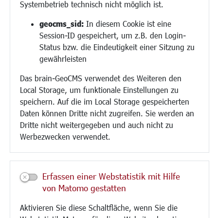
Systembetrieb technisch nicht möglich ist.
Bauen/Umwelt/Mobilität
geocms_sid:
In diesem Cookie ist eine
Session-ID gespeichert, um z.B. den Login-
Bebauungsplanung
Status bzw. die Eindeutigkeit einer Sitzung zu
Umwelt/Klima/Abfall
gewährleisten
Verkehr/Mobilität
Glasfaserausbau
Das brain-GeoCMS verwendet des Weiteren den
Aktuelle Baustellen
Local Storage, um funktionale Einstellungen zu
Paddelteich
speichern. Auf die im Local Storage gespeicherten
CINDY S
Daten können Dritte nicht zugreifen. Sie werden an
Dritte nicht weitergegeben und auch nicht zu
Werbezwecken verwendet.
Kultur/Freizeit/Tourismus
Veranstaltungen
Neue Stadthalle Langen
Erfassen einer Webstatistik mit Hilfe
Stadtporträt
von Matomo gestatten
Bäder
Musikschule
Aktivieren Sie diese Schaltfläche, wenn Sie die
Volkshochschule