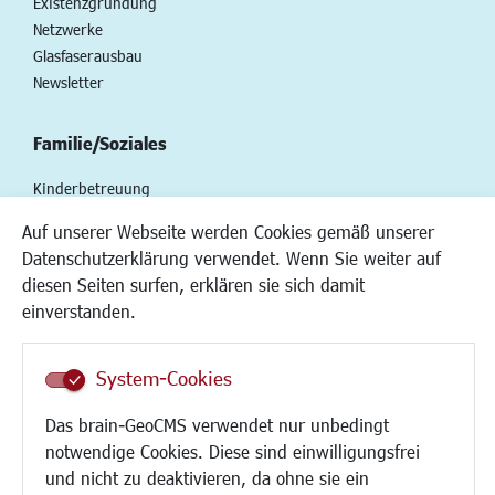
Existenzgründung
Netzwerke
Glasfaserausbau
Newsletter
Familie/Soziales
Kinderbetreuung
Kinder und Jugend
Auf unserer Webseite werden Cookies gemäß unserer
Institutionen für Familien
Datenschutzerklärung verwendet. Wenn Sie weiter auf
Frauen
diesen Seiten surfen, erklären sie sich damit
Senioren/Haltestelle
einverstanden.
Inklusion
Schule
Migration und Zusammenleben
System-Cookies
Demokratie leben
Das brain-GeoCMS verwendet nur unbedingt
Ukrainehilfe
notwendige Cookies. Diese sind einwilligungsfrei
Hilfe für Geflüchtete
und nicht zu deaktivieren, da ohne sie ein
Religion