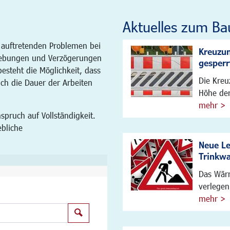
Aktuelles zum Ba
 auftretenden Problemen bei
Kreuzun
ebungen und Verzögerungen
gesperr
steht die Möglichkeit, dass
Die Kreu
ich die Dauer der Arbeiten
Höhe der
mehr >
spruch auf Vollständigkeit.
ebliche
Neue L
Trinkw
Das Wärm
verlegen
mehr >
Suchen