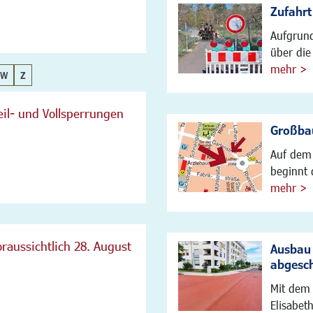
Zufahrt
Aufgrund
über die 
mehr >
W
Z
il- und Vollsperrungen
Großbau
Auf dem 
beginnt 
mehr >
raussichtlich 28. August
Ausbau 
abgesc
Mit dem 
Elisabet