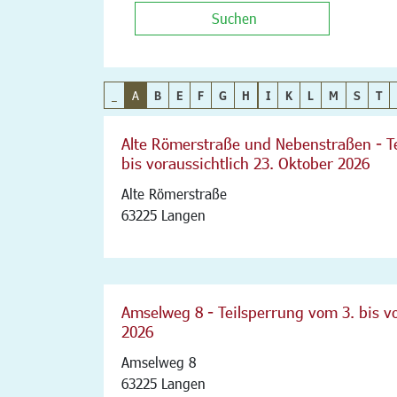
Suchen
_
A
B
E
F
G
H
I
K
L
M
S
T
Alte Römerstraße und Nebenstraßen - Te
bis voraussichtlich 23. Oktober 2026
Alte Römerstraße
63225 Langen
Amselweg 8 - Teilsperrung vom 3. bis vo
2026
Amselweg 8
63225 Langen