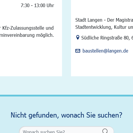
7:30 - 13:00 Uhr
Stadt Langen - Der Magistra
Stadtentwicklung, Kultur u
 Kfz-Zulassungsstelle und
rminvereinbarung möglich.
Link zur Google-Maps Na
Südliche Ringstraße 80
,
baustellen@langen.de
Nicht gefunden, wonach Sie suchen?
Formularsch