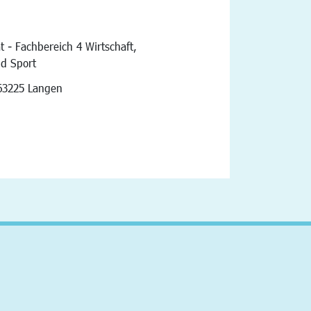
t - Fachbereich 4 Wirtschaft,
nd Sport
vigation
63225 Langen
altfläche