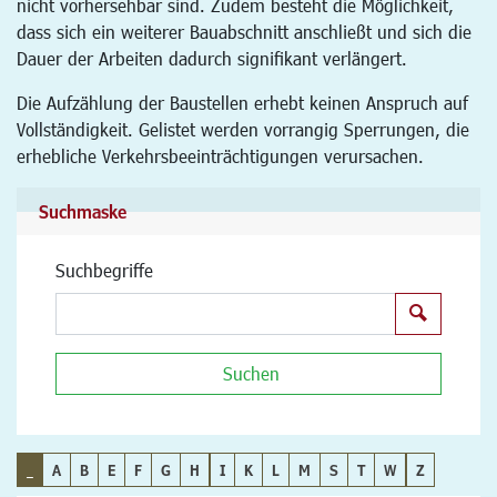
nicht vorhersehbar sind. Zudem besteht die Möglichkeit,
dass sich ein weiterer Bauabschnitt anschließt und sich die
Dauer der Arbeiten dadurch signifikant verlängert.
Die Aufzählung der Baustellen erhebt keinen Anspruch auf
Vollständigkeit. Gelistet werden vorrangig Sperrungen, die
erhebliche Verkehrsbeeinträchtigungen verursachen.
Suchmaske
Suchbegriffe
Suchen
Suchen
_
A
B
E
F
G
H
I
K
L
M
S
T
W
Z