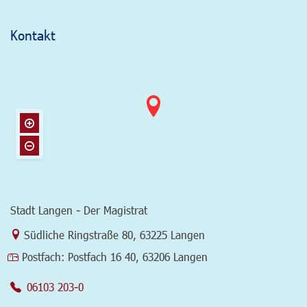
Kontakt
Stadt Langen - Der Magistrat
Link zur Google-Maps Navigation
Südliche Ringstraße 80
,
63225 Langen
Postfach:
Postfach 16 40, 63206 Langen
06103 203-0