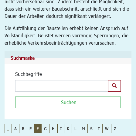
nicht vorhersehbar sind. Zudem besteht die Möglichkeit,
dass sich ein weiterer Bauabschnitt anschließt und sich die
Dauer der Arbeiten dadurch signifikant verlängert.
Die Aufzählung der Baustellen erhebt keinen Anspruch auf
Vollständigkeit. Gelistet werden vorrangig Sperrungen, die
erhebliche Verkehrsbeeinträchtigungen verursachen.
Suchmaske
Suchbegriffe
Suchen
Suchen
_
A
B
E
F
G
H
I
K
L
M
S
T
W
Z