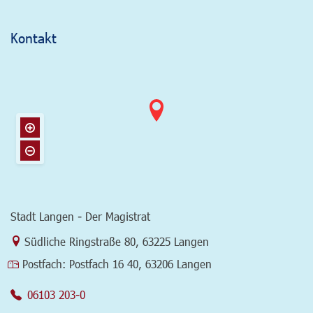
Kontakt
Stadt Langen - Der Magistrat
Link zur Google-Maps Navigation
Südliche Ringstraße 80
,
63225 Langen
Postfach:
Postfach 16 40, 63206 Langen
06103 203-0