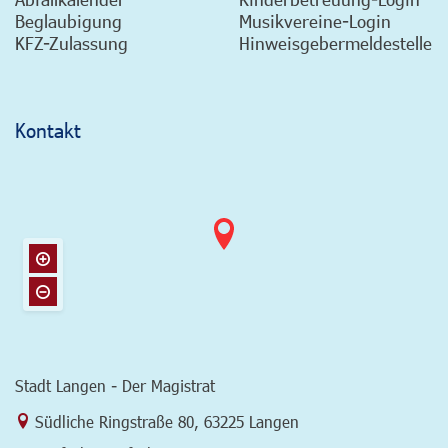
Beglaubigung
Musikvereine-Login
KFZ-Zulassung
Hinweisgebermeldestelle
Kontakt
Stadt Langen - Der Magistrat
Link zur Google-Maps Navigation
Südliche Ringstraße 80
,
63225 Langen