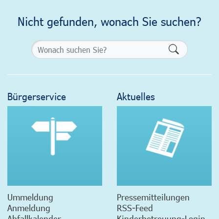
Nicht gefunden, wonach Sie suchen?
Formularsch
Bürgerservice
Aktuelles
Ummeldung
Pressemitteilungen
Anmeldung
RSS-Feed
Abfallkalender
Kinderbetreuung-Login