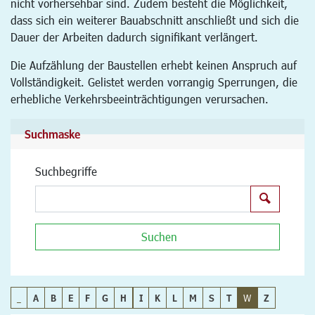
nicht vorhersehbar sind. Zudem besteht die Möglichkeit,
dass sich ein weiterer Bauabschnitt anschließt und sich die
Dauer der Arbeiten dadurch signifikant verlängert.
Die Aufzählung der Baustellen erhebt keinen Anspruch auf
Vollständigkeit. Gelistet werden vorrangig Sperrungen, die
erhebliche Verkehrsbeeinträchtigungen verursachen.
Suchmaske
Suchbegriffe
Suchen
Suchen
_
A
B
E
F
G
H
I
K
L
M
S
T
W
Z