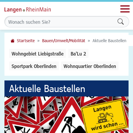
Men
Form
Startseite
Bauen/Umwelt/Mobilität
Aktuelle Baustellen
Wohngebiet Liebigstraße
Ba'Lu 2
Sportpark Oberlinden
Wohnquartier Oberlinden
Aktuelle Baustellen