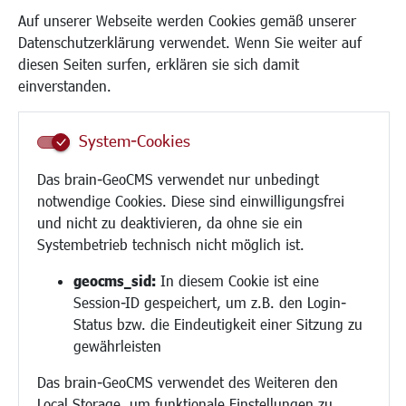
Kinder und Jugend
Auf unserer Webseite werden Cookies gemäß unserer
Institutionen für Familien
Datenschutzerklärung verwendet. Wenn Sie weiter auf
Frauen
diesen Seiten surfen, erklären sie sich damit
Senioren/Haltestelle
einverstanden.
Inklusion
Schule
System-Cookies
Migration und Zusammenleben
Demokratie leben
Das brain-GeoCMS verwendet nur unbedingt
Ukrainehilfe
notwendige Cookies. Diese sind einwilligungsfrei
Hilfe für Geflüchtete
und nicht zu deaktivieren, da ohne sie ein
Religion
Systembetrieb technisch nicht möglich ist.
Bauen/Umwelt/Mobilität
geocms_sid:
In diesem Cookie ist eine
Session-ID gespeichert, um z.B. den Login-
Bebauungsplanung
Status bzw. die Eindeutigkeit einer Sitzung zu
Umwelt/Klima/Abfall
gewährleisten
Verkehr/Mobilität
Das brain-GeoCMS verwendet des Weiteren den
Glasfaserausbau
Local Storage, um funktionale Einstellungen zu
Aktuelle Baustellen