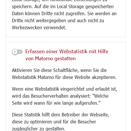
speichern. Auf die im Local Storage gespeicherten
Paddelteich
Daten können Dritte nicht zugreifen. Sie werden an
CINDY S
Dritte nicht weitergegeben und auch nicht zu
Werbezwecken verwendet.
Kultur/Freizeit/Tourismus
Veranstaltungen
Neue Stadthalle Langen
Erfassen einer Webstatistik mit Hilfe
Stadtporträt
von Matomo gestatten
Bäder
Musikschule
Aktivieren Sie diese Schaltfläche, wenn Sie die
Volkshochschule
Webstatistik Matomo für diese Website akzeptieren.
Stadtbücherei
Wenn eine Webstatistik eingerichtet und erlaubt ist,
Stadtarchiv
wird das Besucherverhalten analysiert: "Welche
Museen
Seite wird wann für wie lange aufgerufen."
Hotels/Unterkünfte
Gastronomie
Diese Statistik hilft dem Betreiber der Webseite,
Kunstszene
diese zu optimieren und für die Besucher
Feste und Märkte
zugänglicher zu gestalten.