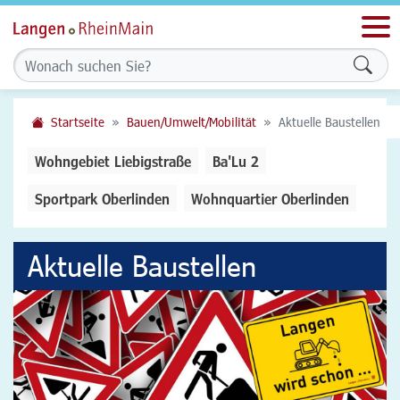
Men
Form
Startseite
Bauen/Umwelt/Mobilität
Aktuelle Baustellen
Wohngebiet Liebigstraße
Ba'Lu 2
Sportpark Oberlinden
Wohnquartier Oberlinden
Aktuelle Baustellen