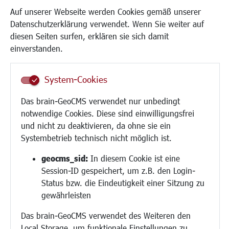
Kinder und Jugend
Auf unserer Webseite werden Cookies gemäß unserer
Institutionen für Familien
Datenschutzerklärung verwendet. Wenn Sie weiter auf
Frauen
diesen Seiten surfen, erklären sie sich damit
Senioren/Haltestelle
einverstanden.
Inklusion
Schule
System-Cookies
Migration und Zusammenleben
Demokratie leben
Das brain-GeoCMS verwendet nur unbedingt
Ukrainehilfe
notwendige Cookies. Diese sind einwilligungsfrei
Hilfe für Geflüchtete
und nicht zu deaktivieren, da ohne sie ein
Religion
Systembetrieb technisch nicht möglich ist.
Bauen/Umwelt/Mobilität
geocms_sid:
In diesem Cookie ist eine
Session-ID gespeichert, um z.B. den Login-
Bebauungsplanung
Status bzw. die Eindeutigkeit einer Sitzung zu
Umwelt/Klima/Abfall
gewährleisten
Verkehr/Mobilität
Das brain-GeoCMS verwendet des Weiteren den
Glasfaserausbau
Local Storage, um funktionale Einstellungen zu
Aktuelle Baustellen