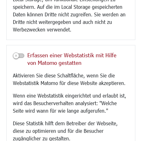
speichern. Auf die im Local Storage gespeicherten
Paddelteich
Daten können Dritte nicht zugreifen. Sie werden an
CINDY S
Dritte nicht weitergegeben und auch nicht zu
Werbezwecken verwendet.
Kultur/Freizeit/Tourismus
Veranstaltungen
Neue Stadthalle Langen
Erfassen einer Webstatistik mit Hilfe
Stadtporträt
von Matomo gestatten
Bäder
Musikschule
Aktivieren Sie diese Schaltfläche, wenn Sie die
Volkshochschule
Webstatistik Matomo für diese Website akzeptieren.
Stadtbücherei
Wenn eine Webstatistik eingerichtet und erlaubt ist,
Stadtarchiv
wird das Besucherverhalten analysiert: "Welche
Museen
Seite wird wann für wie lange aufgerufen."
Hotels/Unterkünfte
Gastronomie
Diese Statistik hilft dem Betreiber der Webseite,
Kunstszene
diese zu optimieren und für die Besucher
Feste und Märkte
zugänglicher zu gestalten.