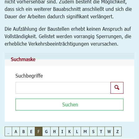
nicht vorhersehbar sind. Zudem besteht die Möglichkeit,
dass sich ein weiterer Bauabschnitt anschließt und sich die
Dauer der Arbeiten dadurch signifikant verlängert.
Die Aufzählung der Baustellen erhebt keinen Anspruch auf
Vollständigkeit. Gelistet werden vorrangig Sperrungen, die
erhebliche Verkehrsbeeinträchtigungen verursachen.
Suchmaske
Suchbegriffe
Suchen
Suchen
_
A
B
E
F
G
H
I
K
L
M
S
T
W
Z