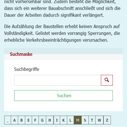
nicht vorhersehbar sind. Zudem besteht die Möglichkeit,
dass sich ein weiterer Bauabschnitt anschließt und sich die
Dauer der Arbeiten dadurch signifikant verlängert.
Die Aufzählung der Baustellen erhebt keinen Anspruch auf
Vollständigkeit. Gelistet werden vorrangig Sperrungen, die
erhebliche Verkehrsbeeinträchtigungen verursachen.
Suchmaske
Suchbegriffe
Suchen
Suchen
_
A
B
E
F
G
H
I
K
L
M
S
T
W
Z