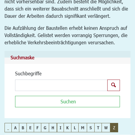
nicht vorhersehbar sind. Zudem besteht die Möglichkeit,
dass sich ein weiterer Bauabschnitt anschließt und sich die
Dauer der Arbeiten dadurch signifikant verlängert.
Die Aufzählung der Baustellen erhebt keinen Anspruch auf
Vollständigkeit. Gelistet werden vorrangig Sperrungen, die
erhebliche Verkehrsbeeinträchtigungen verursachen.
Suchmaske
Suchbegriffe
Suchen
Suchen
_
A
B
E
F
G
H
I
K
L
M
S
T
W
Z