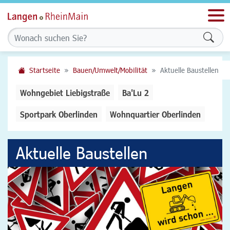
Men
Form
Startseite
Bauen/Umwelt/Mobilität
Aktuelle Baustellen
Wohngebiet Liebigstraße
Ba'Lu 2
Sportpark Oberlinden
Wohnquartier Oberlinden
Aktuelle Baustellen