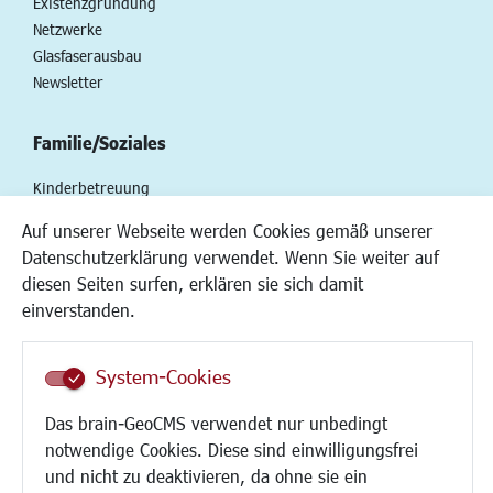
Existenzgründung
Netzwerke
Glasfaserausbau
Newsletter
Familie/Soziales
Kinderbetreuung
Kinder und Jugend
Auf unserer Webseite werden Cookies gemäß unserer
Institutionen für Familien
Datenschutzerklärung verwendet. Wenn Sie weiter auf
Frauen
diesen Seiten surfen, erklären sie sich damit
Senioren/Haltestelle
einverstanden.
Inklusion
Schule
Migration und Zusammenleben
System-Cookies
Demokratie leben
Das brain-GeoCMS verwendet nur unbedingt
Ukrainehilfe
notwendige Cookies. Diese sind einwilligungsfrei
Hilfe für Geflüchtete
und nicht zu deaktivieren, da ohne sie ein
Religion