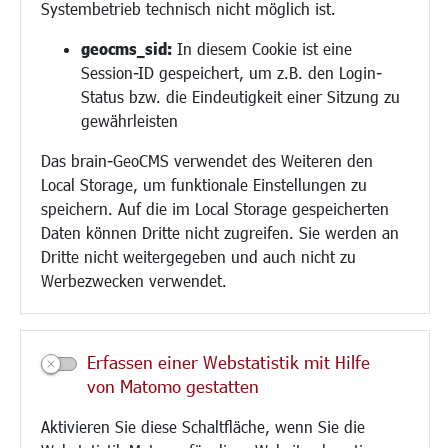
Systembetrieb technisch nicht möglich ist.
Bauen/Umwelt/Mobilität
geocms_sid:
In diesem Cookie ist eine
Session-ID gespeichert, um z.B. den Login-
Bebauungsplanung
Status bzw. die Eindeutigkeit einer Sitzung zu
Umwelt/Klima/Abfall
gewährleisten
Verkehr/Mobilität
Glasfaserausbau
Das brain-GeoCMS verwendet des Weiteren den
Aktuelle Baustellen
Local Storage, um funktionale Einstellungen zu
Paddelteich
speichern. Auf die im Local Storage gespeicherten
CINDY S
Daten können Dritte nicht zugreifen. Sie werden an
Dritte nicht weitergegeben und auch nicht zu
Werbezwecken verwendet.
Kultur/Freizeit/Tourismus
Veranstaltungen
Neue Stadthalle Langen
Erfassen einer Webstatistik mit Hilfe
Stadtporträt
von Matomo gestatten
Bäder
Musikschule
Aktivieren Sie diese Schaltfläche, wenn Sie die
Volkshochschule