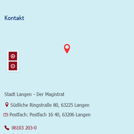
Kontakt
Stadt Langen - Der Magistrat
Link zur Google-Maps Navigation
Südliche Ringstraße 80
,
63225 Langen
Postfach:
Postfach 16 40, 63206 Langen
06103 203-0