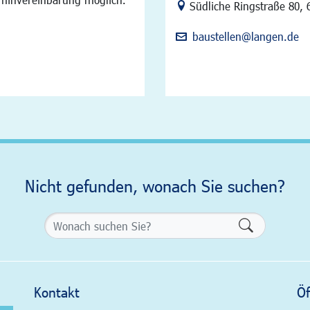
Link zur Google-Maps Na
Südliche Ringstraße 80
,
baustellen@langen.de
Nicht gefunden, wonach Sie suchen?
Formularsch
Kontakt
Öf