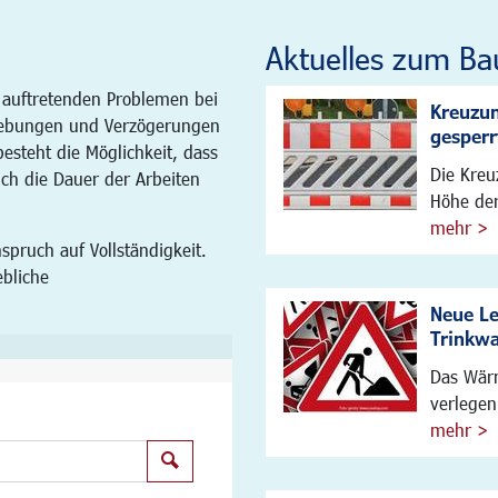
Aktuelles zum Ba
 auftretenden Problemen bei
Kreuzun
ebungen und Verzögerungen
gesperr
steht die Möglichkeit, dass
Die Kreu
ich die Dauer der Arbeiten
Höhe der
mehr >
spruch auf Vollständigkeit.
ebliche
Neue L
Trinkw
Das Wärm
verlegen
mehr >
Suchen