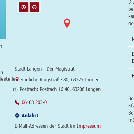
Di
be
ka
ge
n
Stadt Langen - Der Magistrat
in
F
estelle
Link zur Google-Maps Navigation
Südliche Ringstraße 80
,
63225 Langen
Postfach:
Postfach 16 40, 63206 Langen
Be
06103 203-0
Kf
Be
Anfahrt
mö
E-Mail-Adressen der Stadt im
Impressum