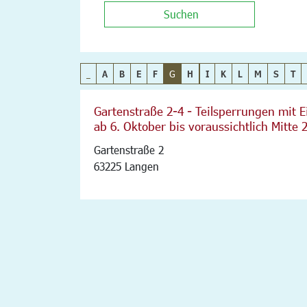
Suchen
_
A
B
E
F
G
H
I
K
L
M
S
T
Gartenstraße 2-4 - Teilsperrungen mit 
ab 6. Oktober bis voraussichtlich Mitte 
Gartenstraße 2
63225 Langen