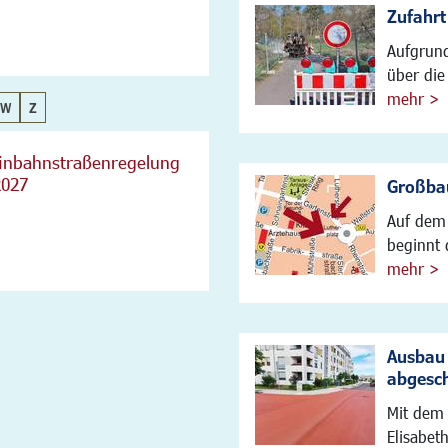
Zufahrt
Aufgrund
über die 
mehr >
W
Z
Einbahnstraßenregelung
2027
Großbau
Auf dem 
beginnt 
mehr >
Ausbau 
abgesc
Mit dem 
Elisabet