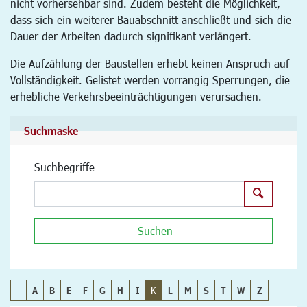
nicht vorhersehbar sind. Zudem besteht die Möglichkeit,
dass sich ein weiterer Bauabschnitt anschließt und sich die
Dauer der Arbeiten dadurch signifikant verlängert.
Die Aufzählung der Baustellen erhebt keinen Anspruch auf
Vollständigkeit. Gelistet werden vorrangig Sperrungen, die
erhebliche Verkehrsbeeinträchtigungen verursachen.
Suchmaske
Suchbegriffe
Suchen
Suchen
_
A
B
E
F
G
H
I
K
L
M
S
T
W
Z