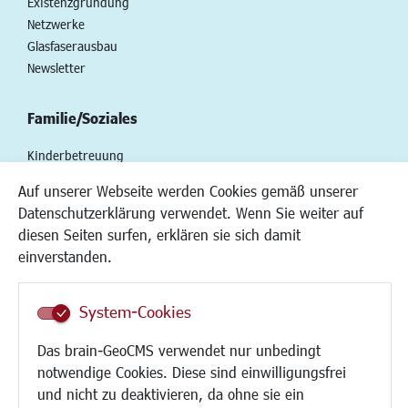
Existenzgründung
Netzwerke
Glasfaserausbau
Newsletter
Familie/Soziales
Kinderbetreuung
Kinder und Jugend
Auf unserer Webseite werden Cookies gemäß unserer
Institutionen für Familien
Datenschutzerklärung verwendet. Wenn Sie weiter auf
Frauen
diesen Seiten surfen, erklären sie sich damit
Senioren/Haltestelle
einverstanden.
Inklusion
Schule
Migration und Zusammenleben
System-Cookies
Demokratie leben
Das brain-GeoCMS verwendet nur unbedingt
Ukrainehilfe
notwendige Cookies. Diese sind einwilligungsfrei
Hilfe für Geflüchtete
und nicht zu deaktivieren, da ohne sie ein
Religion