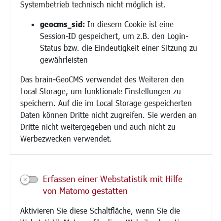
Systembetrieb technisch nicht möglich ist.
Bauen/Umwelt/Mobilität
geocms_sid:
In diesem Cookie ist eine
Session-ID gespeichert, um z.B. den Login-
Bebauungsplanung
Status bzw. die Eindeutigkeit einer Sitzung zu
Umwelt/Klima/Abfall
gewährleisten
Verkehr/Mobilität
Glasfaserausbau
Das brain-GeoCMS verwendet des Weiteren den
Aktuelle Baustellen
Local Storage, um funktionale Einstellungen zu
Paddelteich
speichern. Auf die im Local Storage gespeicherten
CINDY S
Daten können Dritte nicht zugreifen. Sie werden an
Dritte nicht weitergegeben und auch nicht zu
Werbezwecken verwendet.
Kultur/Freizeit/Tourismus
Veranstaltungen
Neue Stadthalle Langen
Erfassen einer Webstatistik mit Hilfe
Stadtporträt
von Matomo gestatten
Bäder
Musikschule
Aktivieren Sie diese Schaltfläche, wenn Sie die
Volkshochschule