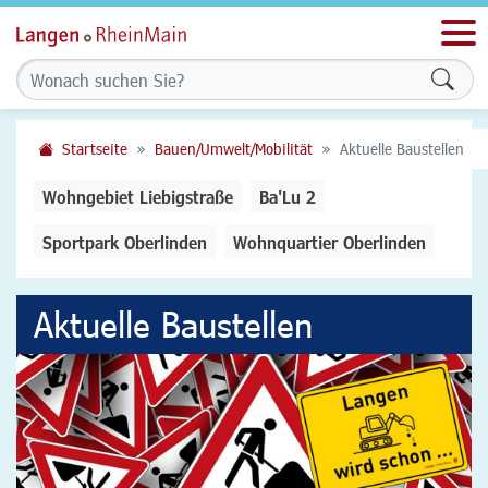
Men
Form
Startseite
Bauen/Umwelt/Mobilität
Aktuelle Baustellen
Wohngebiet Liebigstraße
Ba'Lu 2
Sportpark Oberlinden
Wohnquartier Oberlinden
Aktuelle Baustellen