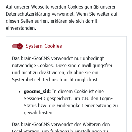
Kinder und Jugend
Auf unserer Webseite werden Cookies gemäß unserer
Institutionen für Familien
Datenschutzerklärung verwendet. Wenn Sie weiter auf
Frauen
diesen Seiten surfen, erklären sie sich damit
Senioren/Haltestelle
einverstanden.
Inklusion
Schule
System-Cookies
Migration und Zusammenleben
Demokratie leben
Das brain-GeoCMS verwendet nur unbedingt
Ukrainehilfe
notwendige Cookies. Diese sind einwilligungsfrei
Hilfe für Geflüchtete
und nicht zu deaktivieren, da ohne sie ein
Religion
Systembetrieb technisch nicht möglich ist.
Bauen/Umwelt/Mobilität
geocms_sid:
In diesem Cookie ist eine
Session-ID gespeichert, um z.B. den Login-
Bebauungsplanung
Status bzw. die Eindeutigkeit einer Sitzung zu
Umwelt/Klima/Abfall
gewährleisten
Verkehr/Mobilität
Das brain-GeoCMS verwendet des Weiteren den
Glasfaserausbau
Local Storage, um funktionale Einstellungen zu
Aktuelle Baustellen