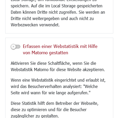
speichern. Auf die im Local Storage gespeicherten
Paddelteich
Daten können Dritte nicht zugreifen. Sie werden an
CINDY S
Dritte nicht weitergegeben und auch nicht zu
Werbezwecken verwendet.
Kultur/Freizeit/Tourismus
Veranstaltungen
Neue Stadthalle Langen
Erfassen einer Webstatistik mit Hilfe
Stadtporträt
von Matomo gestatten
Bäder
Musikschule
Aktivieren Sie diese Schaltfläche, wenn Sie die
Volkshochschule
Webstatistik Matomo für diese Website akzeptieren.
Stadtbücherei
Wenn eine Webstatistik eingerichtet und erlaubt ist,
Stadtarchiv
wird das Besucherverhalten analysiert: "Welche
Museen
Seite wird wann für wie lange aufgerufen."
Hotels/Unterkünfte
Gastronomie
Diese Statistik hilft dem Betreiber der Webseite,
Kunstszene
diese zu optimieren und für die Besucher
Feste und Märkte
zugänglicher zu gestalten.