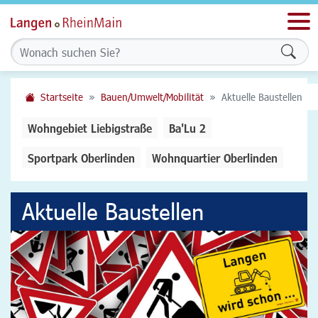
Men
Form
Startseite
Bauen/Umwelt/Mobilität
Aktuelle Baustellen
Wohngebiet Liebigstraße
Ba'Lu 2
Sportpark Oberlinden
Wohnquartier Oberlinden
Aktuelle Baustellen