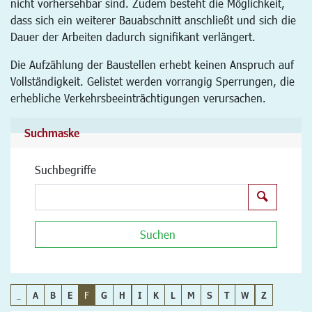
nicht vorhersehbar sind. Zudem besteht die Möglichkeit,
dass sich ein weiterer Bauabschnitt anschließt und sich die
Dauer der Arbeiten dadurch signifikant verlängert.
Die Aufzählung der Baustellen erhebt keinen Anspruch auf
Vollständigkeit. Gelistet werden vorrangig Sperrungen, die
erhebliche Verkehrsbeeinträchtigungen verursachen.
Suchmaske
Suchbegriffe
Suchen
Suchen
_
A
B
E
F
G
H
I
K
L
M
S
T
W
Z