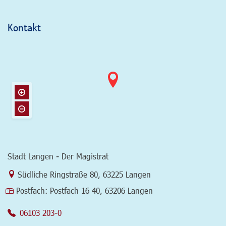
Kontakt
Stadt Langen - Der Magistrat
Link zur Google-Maps Navigation
Südliche Ringstraße 80
,
63225 Langen
Postfach:
Postfach 16 40, 63206 Langen
06103 203-0