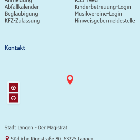
Abfallkalender
Kinderbetreuung-Login
Beglaubigung
Musikvereine-Login
KFZ-Zulassung
Hinweisgebermeldestelle
Kontakt
Stadt Langen - Der Magistrat
Link zur Google-Maps Navigation
Südliche Ringstraße 80
,
63225 Langen