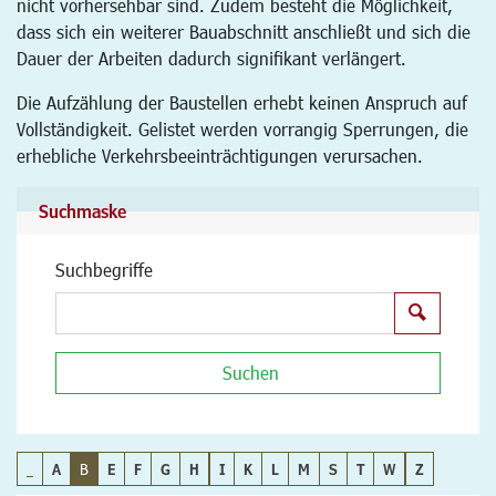
nicht vorhersehbar sind. Zudem besteht die Möglichkeit,
dass sich ein weiterer Bauabschnitt anschließt und sich die
Dauer der Arbeiten dadurch signifikant verlängert.
Die Aufzählung der Baustellen erhebt keinen Anspruch auf
Vollständigkeit. Gelistet werden vorrangig Sperrungen, die
erhebliche Verkehrsbeeinträchtigungen verursachen.
Suchmaske
Suchbegriffe
Suchen
Suchen
_
A
B
E
F
G
H
I
K
L
M
S
T
W
Z