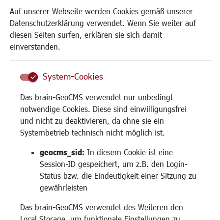
Kinder und Jugend
Auf unserer Webseite werden Cookies gemäß unserer
Institutionen für Familien
Datenschutzerklärung verwendet. Wenn Sie weiter auf
Frauen
diesen Seiten surfen, erklären sie sich damit
Senioren/Haltestelle
einverstanden.
Inklusion
Schule
System-Cookies
Migration und Zusammenleben
Demokratie leben
Das brain-GeoCMS verwendet nur unbedingt
Ukrainehilfe
notwendige Cookies. Diese sind einwilligungsfrei
Hilfe für Geflüchtete
und nicht zu deaktivieren, da ohne sie ein
Religion
Systembetrieb technisch nicht möglich ist.
Bauen/Umwelt/Mobilität
geocms_sid:
In diesem Cookie ist eine
Session-ID gespeichert, um z.B. den Login-
Bebauungsplanung
Status bzw. die Eindeutigkeit einer Sitzung zu
Umwelt/Klima/Abfall
gewährleisten
Verkehr/Mobilität
Das brain-GeoCMS verwendet des Weiteren den
Glasfaserausbau
Local Storage, um funktionale Einstellungen zu
Aktuelle Baustellen