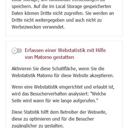
speichern. Auf die im Local Storage gespeicherten
Paddelteich
Daten können Dritte nicht zugreifen. Sie werden an
CINDY S
Dritte nicht weitergegeben und auch nicht zu
Werbezwecken verwendet.
Kultur/Freizeit/Tourismus
Veranstaltungen
Neue Stadthalle Langen
Erfassen einer Webstatistik mit Hilfe
Stadtporträt
von Matomo gestatten
Bäder
Musikschule
Aktivieren Sie diese Schaltfläche, wenn Sie die
Volkshochschule
Webstatistik Matomo für diese Website akzeptieren.
Stadtbücherei
Wenn eine Webstatistik eingerichtet und erlaubt ist,
Stadtarchiv
wird das Besucherverhalten analysiert: "Welche
Museen
Seite wird wann für wie lange aufgerufen."
Hotels/Unterkünfte
Gastronomie
Diese Statistik hilft dem Betreiber der Webseite,
Kunstszene
diese zu optimieren und für die Besucher
Feste und Märkte
zugänglicher zu gestalten.