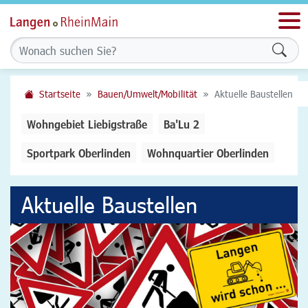
Men
Form
Startseite
Bauen/Umwelt/Mobilität
Aktuelle Baustellen
Wohngebiet Liebigstraße
Ba'Lu 2
Sportpark Oberlinden
Wohnquartier Oberlinden
Aktuelle Baustellen